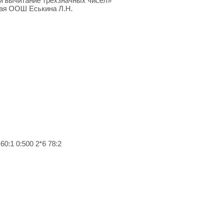
 и вычитание трехзначных чисел»
ая ООШ Еськина Л.Н.
60:1 0:500 2*6 78:2