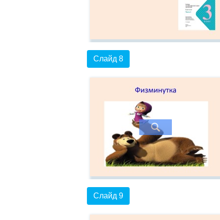
Слайд 8
Слайд 9