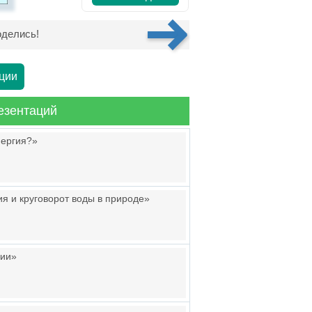
делись!
ции
езентаций
нергия?»
 и круговорот воды в природе»
гии»