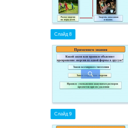
Слайд 8
Слайд 9