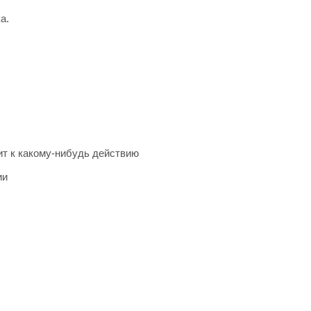
а.
ит к какому-нибудь действию
ии