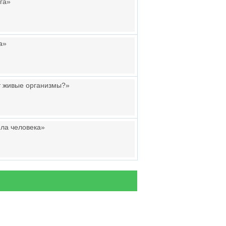
га»
а»
т живые организмы?»
ла человека»