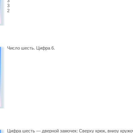
3
3
2
Число шесть. Цифра 6.
Цифра шесть — дверной замочек: Сверху крюк, внизу кружо