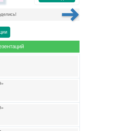
делись!
ции
езентаций
»
9»
8»