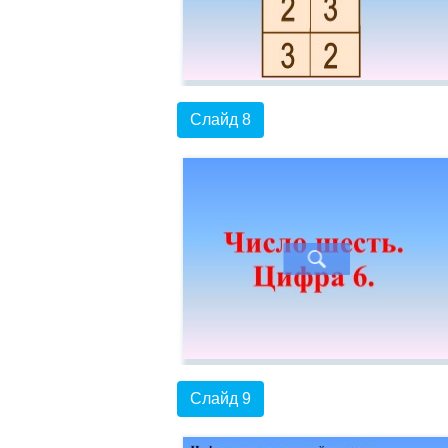
Слайд 8
Слайд 9