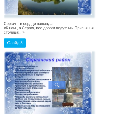
Сергач – в сердце навсегда!
«К нам , в Сергач, все дороги ведут: мы Припьянья
столица!...»
Слайд 3