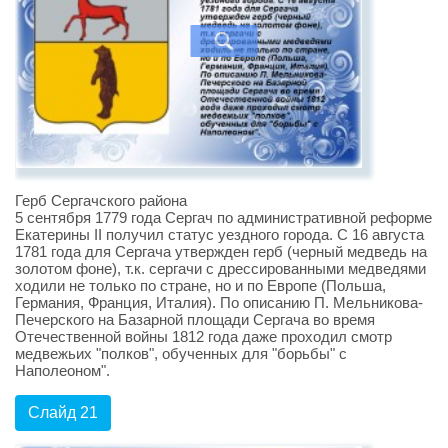
Герб Сергачского района
5 сентября 1779 года Сергач по административной реформе
Екатерины II получил статус уездного города. С 16 августа
1781 года для Сергача утвержден герб (черный медведь на
золотом фоне), т.к. сергачи с дрессированными медведями
ходили не только по стране, но и по Европе (Польша,
Германия, Франция, Италия). По описанию П. Мельникова-
Печерского на Базарной площади Сергача во время
Отечественной войны 1812 года даже проходил смотр
медвежьих "полков", обученных для "борьбы" с
Наполеоном".
Слайд 21