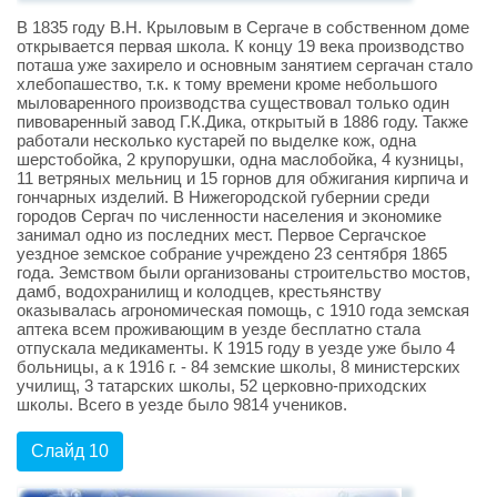
В 1835 году В.Н. Крыловым в Сергаче в собственном доме
открывается первая школа. К концу 19 века производство
поташа уже захирело и основным занятием сергачан стало
хлебопашество, т.к. к тому времени кроме небольшого
мыловаренного производства существовал только один
пивоваренный завод Г.К.Дика, открытый в 1886 году. Также
работали несколько кустарей по выделке кож, одна
шерстобойка, 2 крупорушки, одна маслобойка, 4 кузницы,
11 ветряных мельниц и 15 горнов для обжигания кирпича и
гончарных изделий. В Нижегородской губернии среди
городов Сергач по численности населения и экономике
занимал одно из последних мест. Первое Сергачское
уездное земское собрание учреждено 23 сентября 1865
года. Земством были организованы строительство мостов,
дамб, водохранилищ и колодцев, крестьянству
оказывалась агрономическая помощь, с 1910 года земская
аптека всем проживающим в уезде бесплатно стала
отпускала медикаменты. К 1915 году в уезде уже было 4
больницы, а к 1916 г. - 84 земские школы, 8 министерских
училищ, 3 татарских школы, 52 церковно-приходских
школы. Всего в уезде было 9814 учеников.
Слайд 10