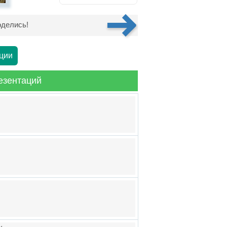
делись!
ции
езентаций