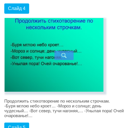
Слайд 4
Продолжить стихотворение по нескольким строчкам.
-Буря мглою небо кроет… -Мороз и солнце; день
чудесный… -Вот север, тучи нагоняя,… -Унылая пора! Очей
очарованье!…
Слайд 5