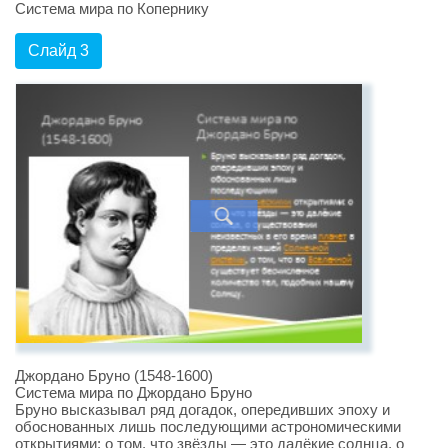
Система мира по Копернику
Слайд 3
Джордано Бруно (1548-1600)
Система мира по Джордано Бруно
Бруно высказывал ряд догадок, опередивших эпоху и
обоснованных лишь последующими астрономическими
открытиями: о том, что звёзды — это далёкие солнца, о