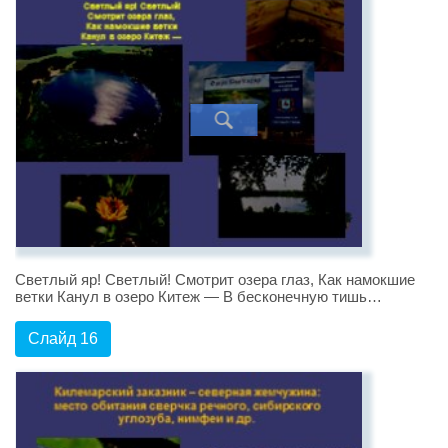
Светлый яр! Светлый! Смотрит озера глаз, Как намокшие
ветки Канул в озеро Китеж — В бесконечную тишь…
Слайд 16