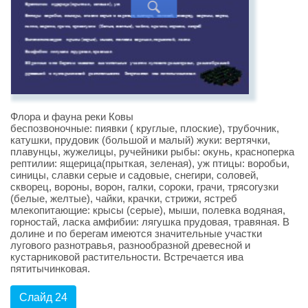
Флора и фауна реки Ковы
беспозвоночные: пиявки ( круглые, плоские), трубочник,
катушки, прудовик (большой и малый) жуки: вертячки,
плавунцы, жужелицы, ручейники рыбы: окунь, красноперка
рептилии: ящерица(прыткая, зеленая), уж птицы: воробьи,
синицы, славки серые и садовые, снегири, соловей,
скворец, вороны, ворон, галки, сороки, грачи, трясогузки
(белые, желтые), чайки, крачки, стрижи, ястреб
млекопитающие: крысы (серые), мыши, полевка водяная,
горностай, ласка амфибии: лягушка прудовая, травяная. В
долине и по берегам имеются значительные участки
лугового разнотравья, разнообразной древесной и
кустарниковой растительности. Встречается ива
пятитычинковая.
Слайд 24