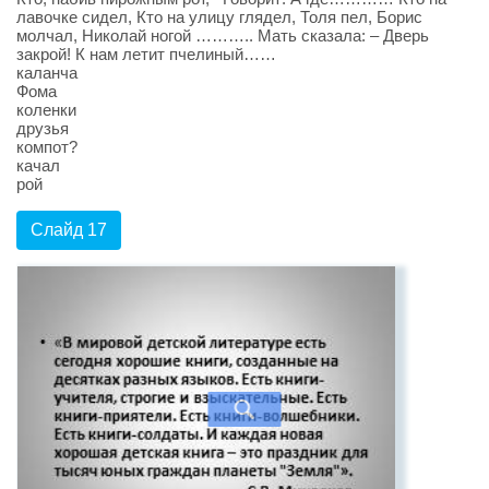
лавочке сидел, Кто на улицу глядел, Толя пел, Борис
молчал, Николай ногой ……….. Мать сказала: – Дверь
закрой! К нам летит пчелиный……
каланча
Фома
коленки
друзья
компот?
качал
рой
Слайд 17