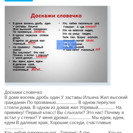
Доскажи словечко
В доме восемь дробь один У заставы Ильича Жил высокий
гражданин По прозванью.................. В одном переулке
стояли дома. В одном из домов жил Упрямый.............. На
прививку! Первый класс! Вы слыхали? Это нас! Почему я
встал у стенки? У меня дрожат................... Мы едем, едем,
едем В далекие края, Хорошие соседи, счастливые
………….
Кто, набив пирожным рот, Говорит: А где………… Кто на