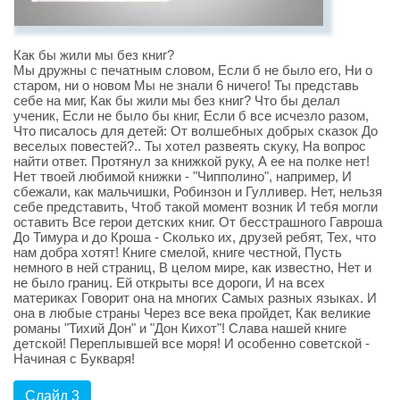
Как бы жили мы без книг?
Мы дружны с печатным словом, Если б не было его, Ни о
старом, ни о новом Мы не знали 6 ничего! Ты представь
себе на миг, Как бы жили мы без книг? Что бы делал
ученик, Если не было бы книг, Если б все исчезло разом,
Что писалось для детей: От волшебных добрых сказок До
веселых повестей?.. Ты хотел развеять скуку, На вопрос
найти ответ. Протянул за книжкой руку, А ее на полке нет!
Нет твоей любимой книжки - "Чипполино", например, И
сбежали, как мальчишки, Робинзон и Гулливер. Нет, нельзя
себе представить, Чтоб такой момент возник И тебя могли
оставить Все герои детских книг. От бесстрашного Гавроша
До Тимура и до Кроша - Сколько их, друзей ребят, Тех, что
нам добра хотят! Книге смелой, книге честной, Пусть
немного в ней страниц, В целом мире, как известно, Нет и
не было границ. Ей открыты все дороги, И на всех
материках Говорит она на многих Самых разных языках. И
она в любые страны Через все века пройдет, Как великие
романы "Тихий Дон" и "Дон Кихот"! Слава нашей книге
детской! Переплывшей все моря! И особенно советской -
Начиная с Букваря!
Слайд 3