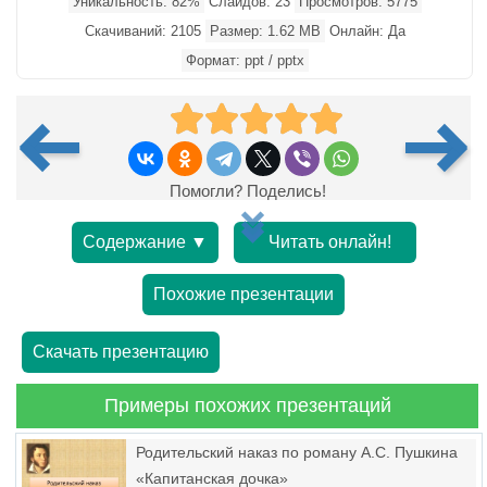
Уникальность: 82%
Слайдов: 23
Просмотров: 5775
Скачиваний: 2105
Размер: 1.62 MB
Онлайн: Да
Формат: ppt / pptx
Помогли? Поделись!
Содержание ▼
Читать онлайн!
Похожие презентации
Скачать презентацию
Примеры похожих презентаций
Родительский наказ по роману А.С. Пушкина
«Капитанская дочка»