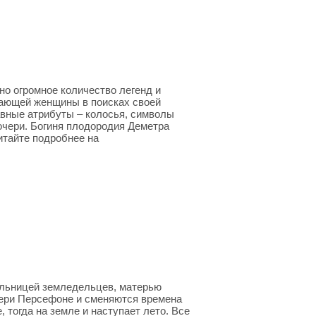
но огромное количество легенд и
дающей женщины в поисках своей
лавные атрибуты – колосья, символы
очери. Богиня плодородия Деметра
тайте подробнее на
ельницей земледельцев, матерью
чери Персефоне и сменяются времена
, тогда на земле и наступает лето. Все