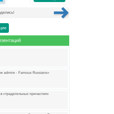
делись!
ции
езентаций
we admire - Famous Russians»
Н в страдательных причастиях