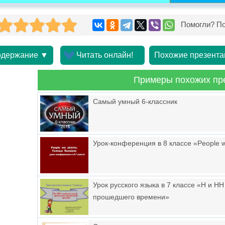
Помогли? По
держание ▼
Читать онлайн!
Похожие презента
Примеры похожих пр
Самый умный 6-классник
Урок-конференция в 8 классе «People 
Урок русского языка в 7 классе «Н и Н
прошедшего времени»