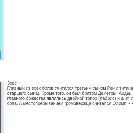
Зевс
Главный из всех богов считался третьим сыном Реи и титана
старшего сына). Кроме того, он был братом Деметры, Аиды,
главного божества являлись двойной топор (лабрис) и щит.
орла. А местопребыванием громовержца считался Олимп. - 