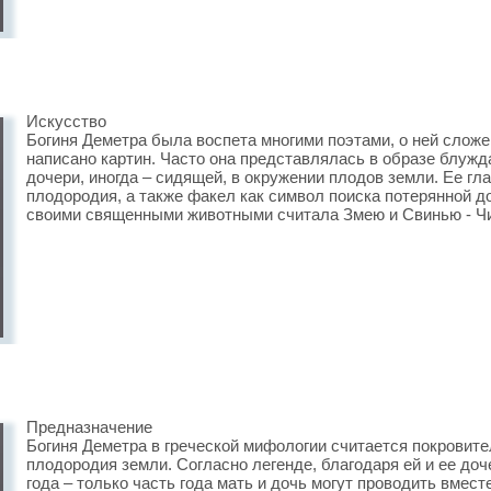
Искусство
Богиня Деметра была воспета многими поэтами, о ней сложе
написано картин. Часто она представлялась в образе блуж
дочери, иногда – сидящей, в окружении плодов земли. Ее г
плодородия, а также факел как символ поиска потерянной д
своими священными животными считала Змею и Свинью - Чи
Предназначение
Богиня Деметра в греческой мифологии считается покровит
плодородия земли. Согласно легенде, благодаря ей и ее до
года – только часть года мать и дочь могут проводить вместе