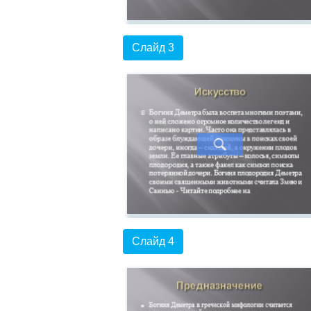
Слайд 3
Слайд 4