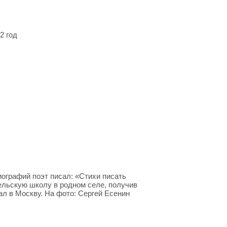
2 год
иографий поэт писал: «Стихи писать
тельскую школу в родном селе, получив
ал в Москву. На фото: Сергей Есенин