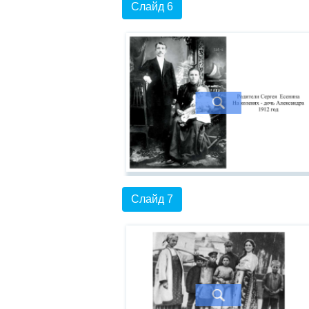
Слайд 6
Слайд 7