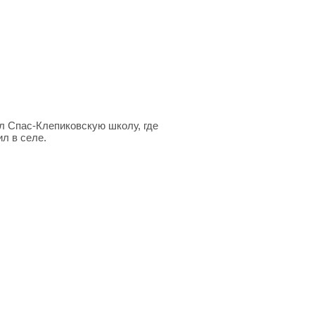
л Спас-Клепиковскую школу, где
л в селе.