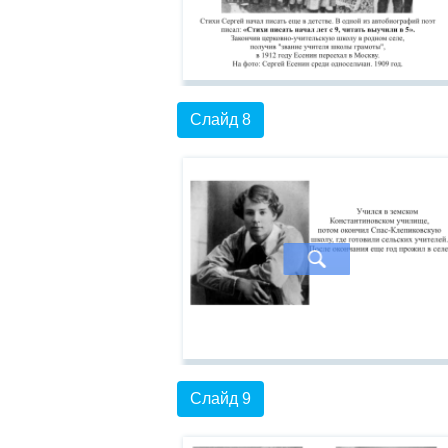
Слайд 8
Слайд 9