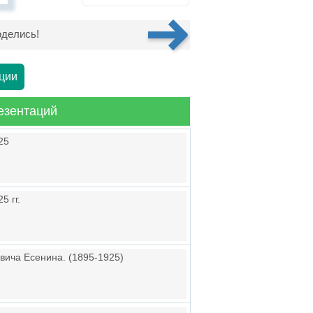
делись!
ции
езентаций
25
5 гг.
вича Есенина. (1895-1925)