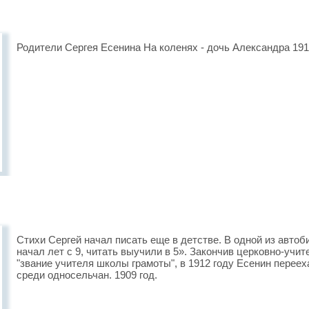
Родители Сергея Есенина На коленях - дочь Александра 191
Стихи Сергей начал писать еще в детстве. В одной из автоб
начал лет с 9, читать выучили в 5». Закончив церковно-учи
"звание учителя школы грамоты", в 1912 году Есенин переех
среди односельчан. 1909 год.