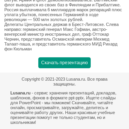
флот выводился из своих баз в Финляндии и Прибалтике.
Россия выплачивала 6 миллиардов марок репараций плюс
уплата убытков, понесенных Германией в ходе
революции — 500 млн золотых рублей.
Делегаты Центральных держав в Брест-Литовске. Слева
направо: германский генерал Макс Гофман, австро-
венгерский министр иностранных дел, граф Оттокар
Чернин, представитель Османской империи Мехмед
Талаат-паша, и представитель германского МИД Рихард
фон Кюльман
Скачать презентацию
Copyright © 2021-2023 Lusana.ru. Все права
защищены.
Lusana.ru
- сервис хранения презентаций, докладов,
шаблонов, фонов в формате ppt-pptx. Ищете слайды
для PowerPoint - мы поможем! Скачивайте, читайте
онлайн, просматривайте, загружайте, делитесь и
оценивайте работу других. Наши красивые учебные
презентации помогут не только студентам, но и
школьникам!