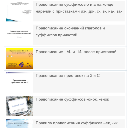
Правописание суффиксов о и а на конце
наречий с приставками из-, до-, с-, в-, на-, за-
Правописание окончаний глаголов и
суффиксов причастий
Правописание –Ы- и –И- после приставок!
Правописание приставок на З и С
Правописание суффиксов -онок, -ёнок
Правила правописания суффиксов –ек, -ик