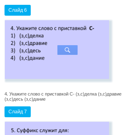
Слайд 6
4. Укажите слово с приставкой С- (з,с)делка (з,с)дравие
(з,с)десь (з,с)дание
Слайд 7