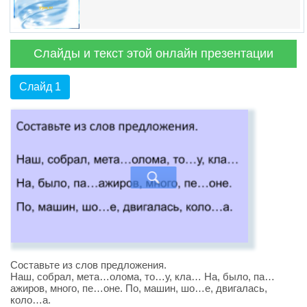
Слайды и текст этой онлайн презентации
Слайд 1
Составьте из слов предложения.
Наш, собрал, мета…олома, то…у, кла… На, было, па…
ажиров, много, пе…оне. По, машин, шо…е, двигалась,
коло…а.