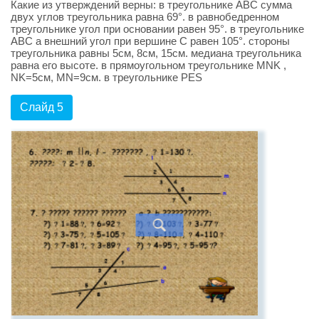
Какие из утверждений верны: в треугольнике ABC сумма
двух углов треугольника равна 69°. в равнобедренном
треугольнике угол при основании равен 95°. в треугольнике
ABC а внешний угол при вершине C равен 105°. стороны
треугольника равны 5см, 8см, 15см. медиана треугольника
равна его высоте. в прямоугольном треугольнике MNK ,
NK=5см, MN=9см. в треугольнике PES
Слайд 5