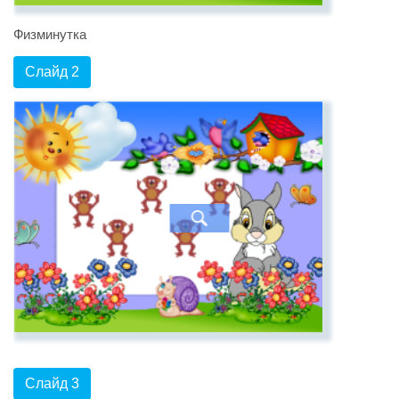
Физминутка
Слайд 2
Слайд 3