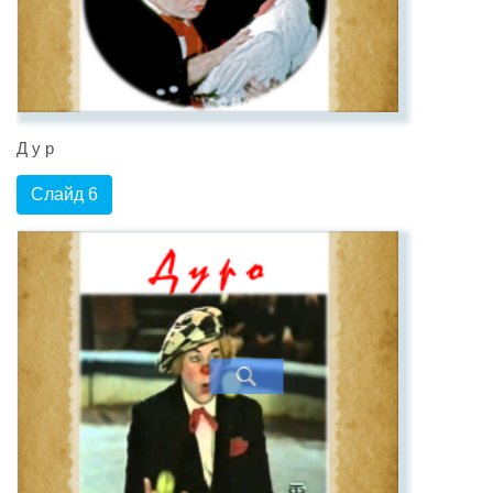
Д у р
Слайд 6