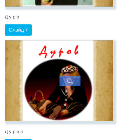
Д у р о
Слайд 7
Д у р о в