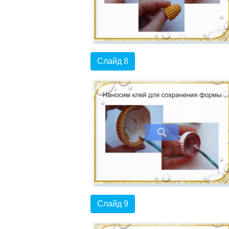
Слайд 8
Слайд 9