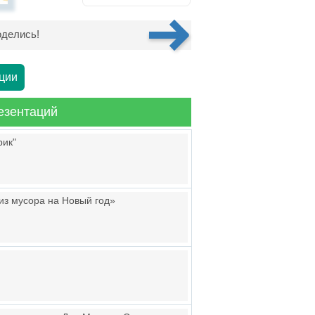
делись!
ции
езентаций
рик"
из мусора на Новый год»