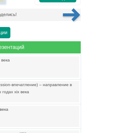
делись!
ции
езентаций
 века
ssion-впечатление) – направление в
 годах xix века
века