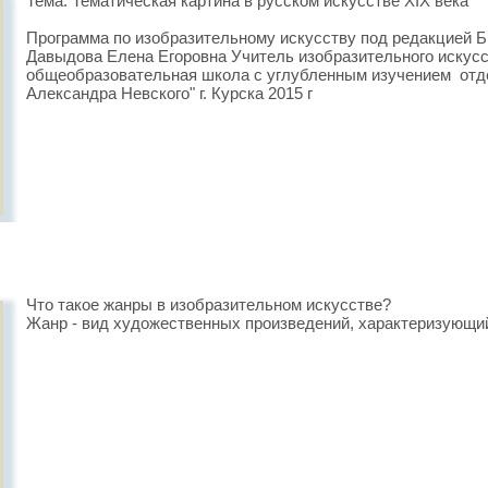
Тема: Тематическая картина в русском искусстве XIX века
Программа по изобразительному искусству под редакцией Б
Давыдова Елена Егоровна Учитель изобразительного иску
общеобразовательная школа с углубленным изучением от
Александра Невского" г. Курска 2015 г
Что такое жанры в изобразительном искусстве?
Жанр - вид художественных произведений, характеризующи