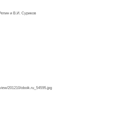
епин и В.И. Суриков
view/201210/oboik.ru_54595.jpg