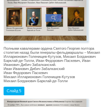
Полными кавалерами ордена Святого Георгия полтора
столетия назад были генералы-фельдмаршалы – Михаил
Илларионович Голенищев-Кутузов, Михаил Богданович
Барклай-де-Толли, Иван Федорович Паскевич, Иван
Иванович Дибич-Забалканский.
Иван Иванович Дибич-Забалканский
Иван Федорович Паскевич
Михаил Илларионович Голенищев-Кутузов
Михаил Богданович Барклай-де-Толли
Слайд 5