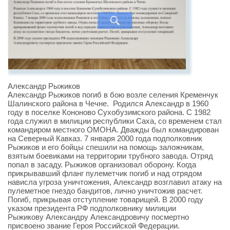
Александр Рыжиков
Александр Рыжиков погиб в бою возле селения Кременчук
Шалинского района в Чечне. Родился Александр в 1960
году в поселке Кононово Сухобузимского района. С 1982
года служил в милиции республики Саха, со временем стал
командиром местного ОМОНА. Дважды был командирован
на Северный Кавказ. 7 января 2000 года подполковник
Рыжиков и его бойцы спешили на помощь заложникам,
взятым боевиками на территории трубного завода. Отряд
попал в засаду. Рыжиков организовал оборону. Когда
прикрывавший фланг пулеметчик погиб и над отрядом
нависла угроза уничтожения, Александр возглавил атаку на
пулеметное гнездо бандитов, лично уничтожив расчет.
Погиб, прикрывая отступление товарищей. В 2000 году
указом президента РФ подполковнику милиции
Рыжикову Александру Александровичу посмертно
присвоено звание Героя Российской Федерации.