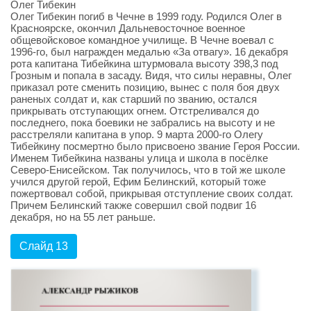
Олег Тибекин
Олег Тибекин погиб в Чечне в 1999 году. Родился Олег в
Красноярске, окончил Дальневосточное военное
общевойсковое командное училище. В Чечне воевал с
1996-го, был награжден медалью «За отвагу». 16 декабря
рота капитана Тибейкина штурмовала высоту 398,3 под
Грозным и попала в засаду. Видя, что силы неравны, Олег
приказал роте сменить позицию, вынес с поля боя двух
раненых солдат и, как старший по званию, остался
прикрывать отступающих огнем. Отстреливался до
последнего, пока боевики не забрались на высоту и не
расстреляли капитана в упор. 9 марта 2000-го Олегу
Тибейкину посмертно было присвоено звание Героя России.
Именем Тибейкина названы улица и школа в посёлке
Северо-Енисейском. Так получилось, что в той же школе
учился другой герой, Ефим Белинский, который тоже
пожертвовал собой, прикрывая отступление своих солдат.
Причем Белинский также совершил свой подвиг 16
декабря, но на 55 лет раньше.
Слайд 13