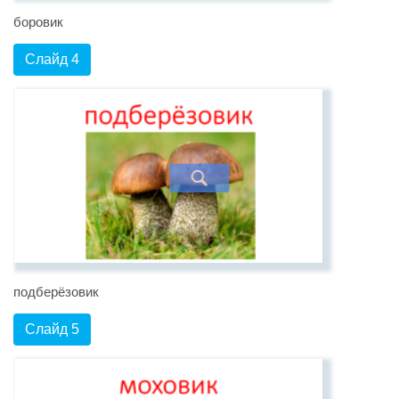
боровик
Слайд 4
подберёзовик
Слайд 5