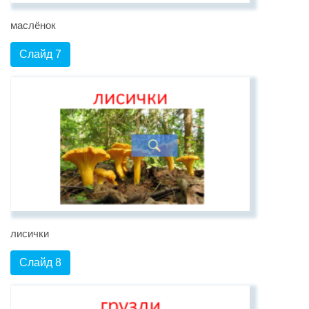
маслёнок
Слайд 7
лисички
Слайд 8