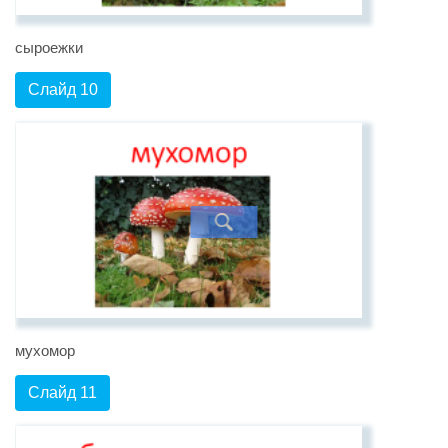
сыроежки
Слайд 10
мухомор
Слайд 11