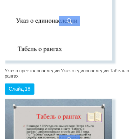
Указ о престолонаследии Указ о единонаследии Табель о
рангах
Слайд 18