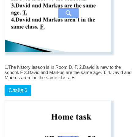
1.The history lesson is in Room D. F. 2.David is new to the
school. F 3.David and Markus are the same age. T. 4.David and
Markus aren`t in the same class. F.
Слайд 6