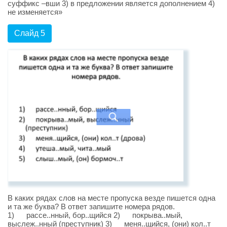
суффикс –вши 3) в предложении является дополнением 4)
не изменяется»
Слайд 5
В каких рядах слов на месте пропуска везде пишется одна
и та же буква? В ответ запишите номера рядов.
1) рассе..нный, бор..щийся 2) покрыва..мый,
выслеж..нный (преступник) 3) меня..щийся, (они) кол..т