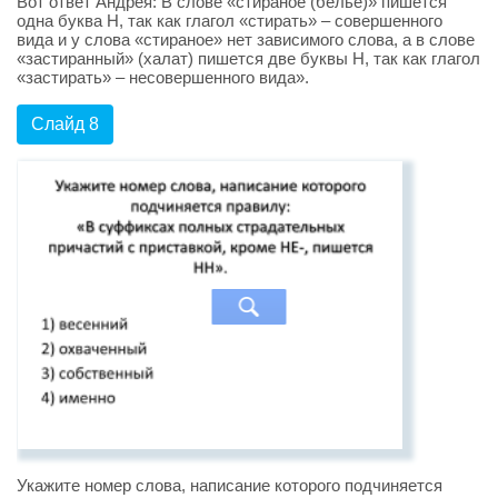
Вот ответ Андрея: В слове «стираное (бельё)» пишется
одна буква Н, так как глагол «стирать» – совершенного
вида и у слова «стираное» нет зависимого слова, а в слове
«застиранный» (халат) пишется две буквы Н, так как глагол
«застирать» – несовершенного вида».
Слайд 8
Укажите номер слова, написание которого подчиняется