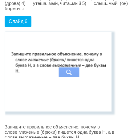
(дрова) 4) утеша..мый, чита..мый 5) слыш..мый, (он)
бормоч..т
Слайд 6
Запишите правильное объяснение, почему в
слове глаженые (брюки) пишется одна буква Н, а в
слове выглаженные – две буквы Н.