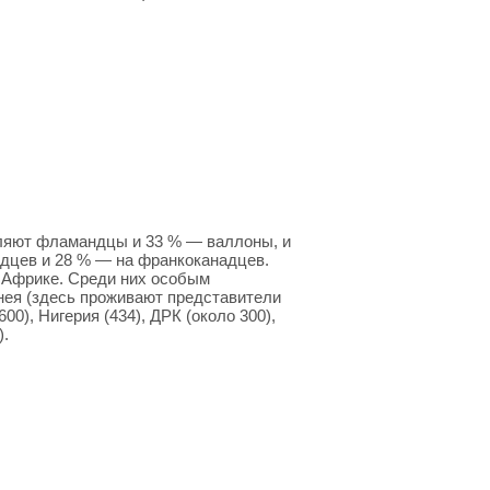
вляют фламандцы и 33 % — валлоны, и
адцев и 28 % — на франко­канадцев.
 Африке. Среди них особым
ея (здесь проживают представители
00), Нигерия (434), ДРК (около 300),
).