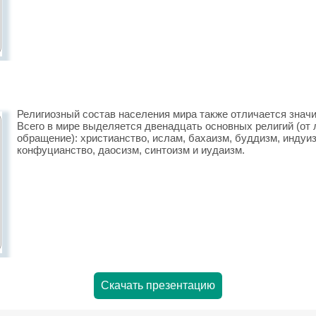
Религиозный состав населения мира также отличается знач
Всего в мире выделяет­ся двенадцать основных религий (от л
обращение): христианство, ислам, бахаизм, буддизм, индуиз
конфуциан­ство, даосизм, синтоизм и иудаизм.
Скачать презентацию