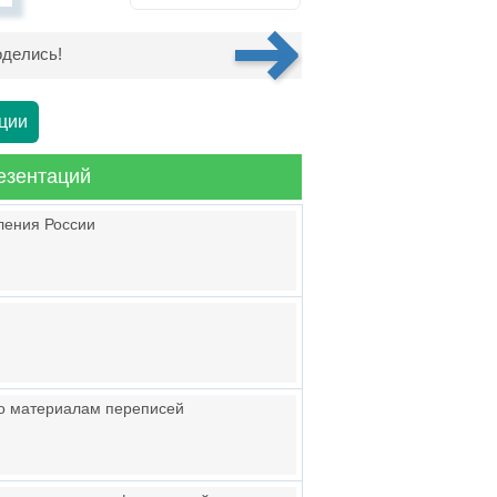
делись!
ции
езентаций
ления России
по материалам переписей