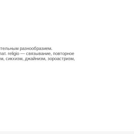
ительным разнообразием.
ат. religio — связывание, повторное
м, сикхизм, джайнизм, зороастризм,