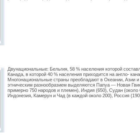
Двунациональные: Бельгия, 58 % населения которой соста
Канада, в которой 40 % населения приходится на англо- кан
Многонациональные страны преобладают в Океании, Азии и
этническим разнообразием выделяются Папуа — Новая Гвин
примерно 750 народов и племен), Индия (650), Судан (около 6
Индонезия, Камерун и Чад (в каждой около 200), Россия (190