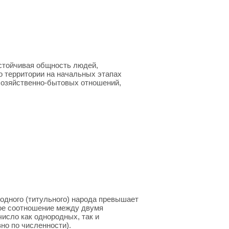
стойчивая общность людей,
 территории на начальных этапах
 хозяйственно-бытовых от­ношений,
одного (титульного) народа превышает
ное соотношение между двумя
исло как однородных, так и
но по численности).