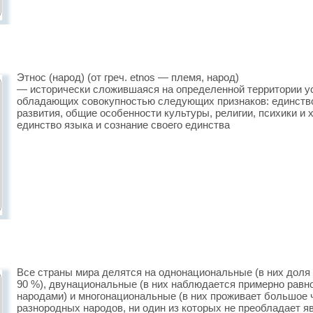
Этнос (народ) (от греч. etnos — племя, народ)
— исторически сложившаяся на определенной тер­ритории у
обладающих совокупностью следую­щих признаков: единство
развития, об­щие особенности культуры, религии, психики и
единство языка и сознание своего единства
Все страны мира делятся на однонациональные (в них доля 
90 %), двунациональные (в них наблюдается примерно рав
народами) и многонациональные (в них проживает большое ч
разнородных народов, ни один из которых не преобладает яв