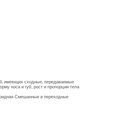
ей, имеющих сход­ные, передаваемые
орму носа и губ, рост и пропорции тела
лоидная Смешанные и переходные