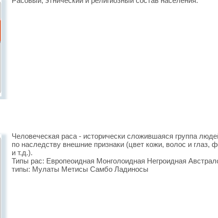
Расовый, этнический и религиозный состав населения.
Человеческая раса - исторически сложив­шаяся группа люд
по наследству внешние признаки (цвет кожи, волос и глаз, ф
и т.д.).
Типы рас: Европеоидная Монголоидная Негроидная Австра
типы: Мулаты Метисы Самбо Ладиносы