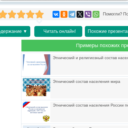
Помогли? По
держание ▼
Читать онлайн!
Похожие презента
Примеры похожих пр
Этнический и религиозный состав насе
Этнический состав населения мира
Этнический состав населения России 