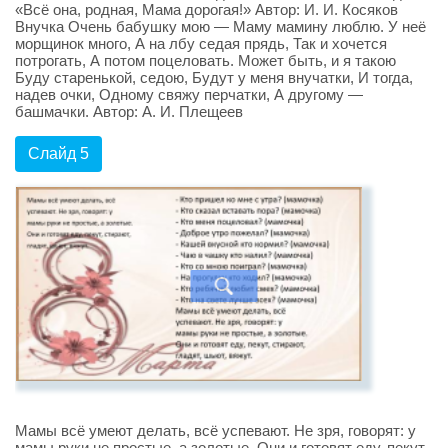
«Всё она, родная, Мама дорогая!» Автор: И. И. Косяков
Внучка Очень бабушку мою — Маму мамину люблю. У неё
морщинок много, А на лбу седая прядь, Так и хочется
потрогать, А потом поцеловать. Может быть, и я такою
Буду старенькой, седою, Будут у меня внучатки, И тогда,
надев очки, Одному свяжу перчатки, А другому —
башмачки. Автор: А. И. Плещеев
Слайд 5
Мамы всё умеют делать, всё успевают. Не зря, говорят: у
мамы руки не простые, а золотые. Они и готовят еду, пекут,