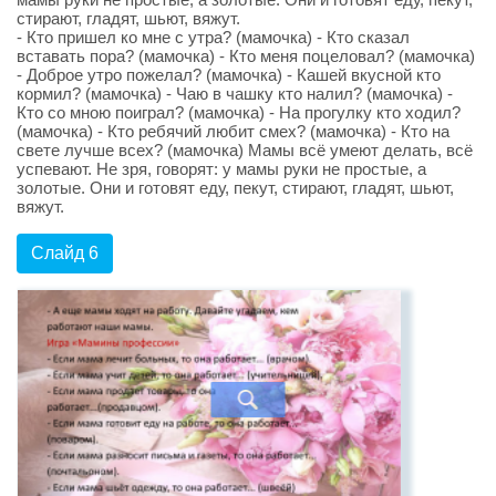
стирают, гладят, шьют, вяжут.
- Кто пришел ко мне с утра? (мамочка) - Кто сказал
вставать пора? (мамочка) - Кто меня поцеловал? (мамочка)
- Доброе утро пожелал? (мамочка) - Кашей вкусной кто
кормил? (мамочка) - Чаю в чашку кто налил? (мамочка) -
Кто со мною поиграл? (мамочка) - На прогулку кто ходил?
(мамочка) - Кто ребячий любит смех? (мамочка) - Кто на
свете лучше всех? (мамочка) Мамы всё умеют делать, всё
успевают. Не зря, говорят: у мамы руки не простые, а
золотые. Они и готовят еду, пекут, стирают, гладят, шьют,
вяжут.
Слайд 6