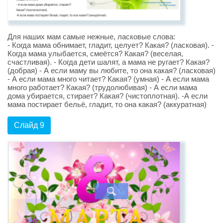
Для наших мам самые нежные, ласковые слова:
- Когда мама обнимает, гладит, целует? Какая? (ласковая). -
Когда мама улыбается, смеётся? Какая? (веселая,
счастливая). - Когда дети шалят, а мама не ругает? Какая?
(добрая) - А если маму вы любите, то она какая? (ласковая)
- А если мама много читает? Какая? (умная) - А если мама
много работает? Какая? (трудолюбивая) - А если мама
дома убирается, стирает? Какая? (чистоплотная). -А если
мама постирает бельё, гладит, то она какая? (аккуратная)
Слайд 9