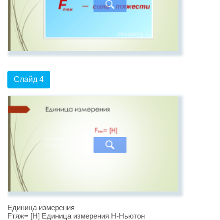
Слайд 4
Единица измерения
Fтяж= [H] Единица измерения H-Ньютон