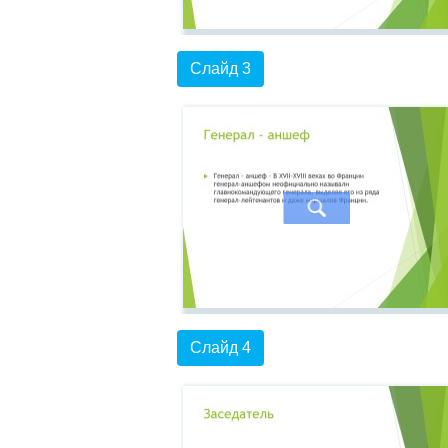
Слайд 3
Слайд 4