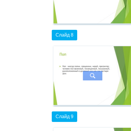
Слайд 8
Слайд 9