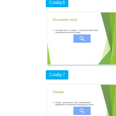
Слайд 6
Слайд 7