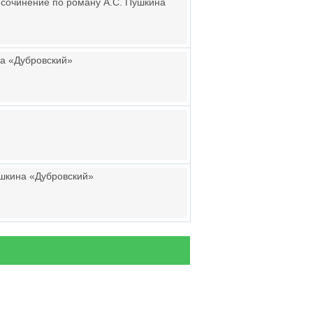
м сочинение по роману А.С. Пушкина
на «Дубровский»
ушкина «Дубровский»