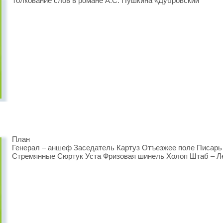
Толкование слов в романе А.С. Пушкина «Дубровский "
План
Генерал – аншеф Заседатель Картуз Отъезжее поле Писарь
Стремянные Сюртук Уста Фризовая шинель Холоп Штаб – Л