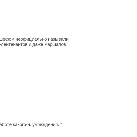
-аншефом неофициально называли
л-лейтенантов и даже маршалов
боте какого-н. учреждения. *