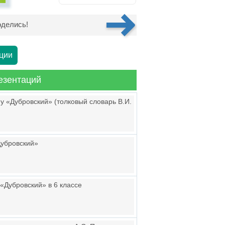
делись!
ции
езентаций
у «Дубровский» (толковый словарь В.И.
Дубровский»
 «Дубровский» в 6 классе