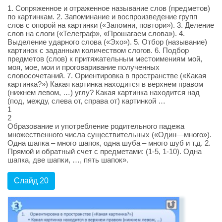
1. Сопряженное и отраженное называние слов (предметов)
по картинкам. 2. Запоминание и воспроизведение групп
слов с опорой на картинки («Запомни, повтори»). 3. Деление
слов на слоги («Телеграф», «Прошагаем слова»). 4.
Выделение ударного слова («Эхо»). 5. Отбор (называние)
картинок с заданным количеством слогов. 6. Подбор
предметов (слов) к притяжательным местоимениям мой,
моя, мое, мои и проговаривание полученных
словосочетаний. 7. Ориентировка в пространстве («Какая
картинка?») Какая картинка находится в верхнем правом
(нижнем левом, …) углу? Какая картинка находится над
(под, между, слева от, справа от) картинкой …
1
2
Образование и употребление родительного падежа
множественного числа существительных («Один—много»).
Одна шапка – много шапок, одна шуба – много шуб и т.д. 2.
Прямой и обратный счет с предметами: (1-5, 1-10). Одна
шапка, две шапки, …, пять шапок».
Слайд 20