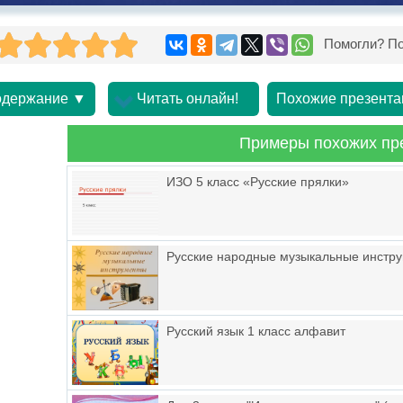
Помогли? По
держание ▼
Читать онлайн!
Похожие презента
Примеры похожих пр
ИЗО 5 класс «Русские прялки»
Русские народные музыкальные инстр
Русский язык 1 класс алфавит