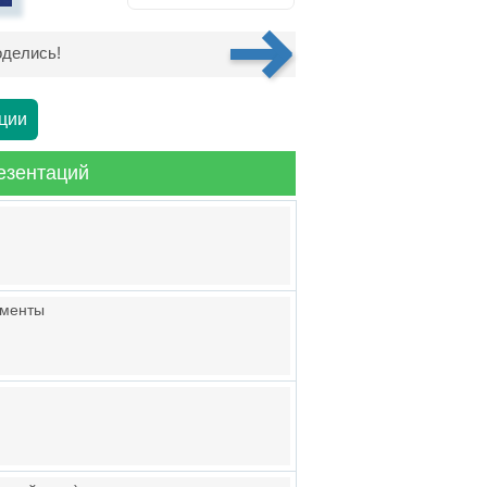
делись!
ции
езентаций
ументы