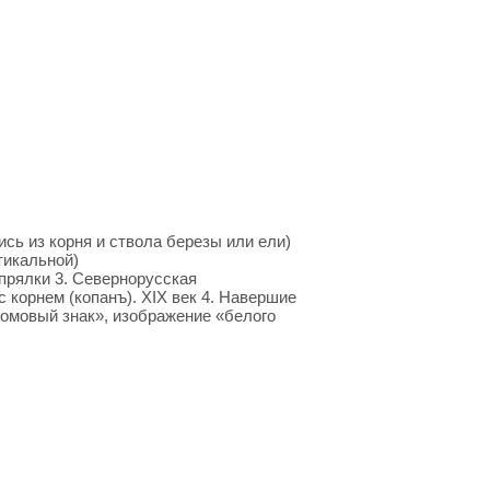
сь из корня и ствола березы или ели)
тикальной)
 прялки 3. Севернорусская
 корнем (копанъ). XIX век 4. Навершие
ромовый знак», изображение «белого