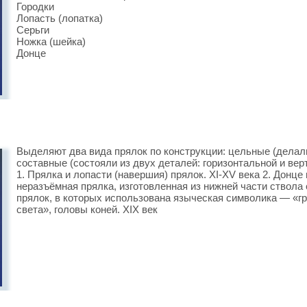
Городки
Лопасть (лопатка)
Серьги
Ножка (шейка)
Донце
Выделяют два вида прялок по конструкции: цельные (делали
составные (состояли из двух деталей: горизонтальной и вер
1. Прялка и лопасти (навершия) прялок. XI-XV века 2. Донце
неразъёмная прялка, изготовленная из нижней части ствола с
прялок, в которых использована языческая символика — «г
света», головы коней. XIX век