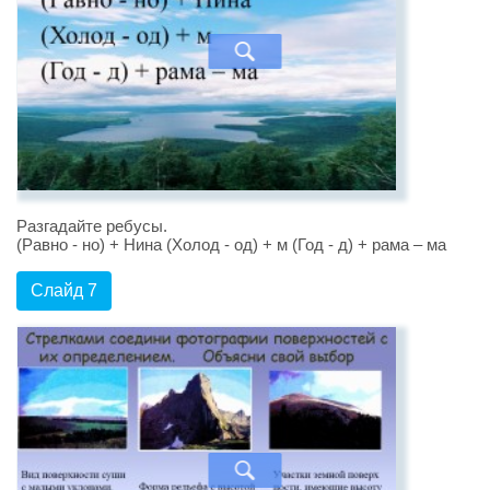
Разгадайте ребусы.
(Равно - но) + Нина (Холод - од) + м (Год - д) + рама – ма
Слайд 7