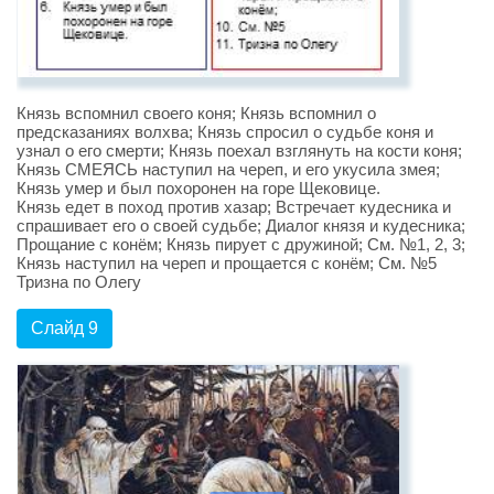
Князь вспомнил своего коня; Князь вспомнил о
предсказаниях волхва; Князь спросил о судьбе коня и
узнал о его смерти; Князь поехал взглянуть на кости коня;
Князь СМЕЯСЬ наступил на череп, и его укусила змея;
Князь умер и был похоронен на горе Щековице.
Князь едет в поход против хазар; Встречает кудесника и
спрашивает его о своей судьбе; Диалог князя и кудесника;
Прощание с конём; Князь пирует с дружиной; См. №1, 2, 3;
Князь наступил на череп и прощается с конём; См. №5
Тризна по Олегу
Слайд 9