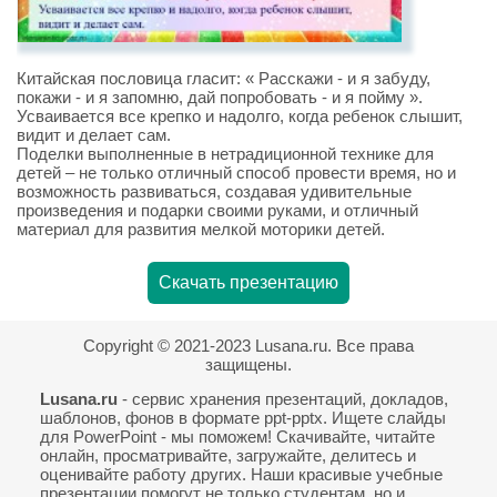
Китайская пословица гласит: « Расскажи - и я забуду,
покажи - и я запомню, дай попробовать - и я пойму ».
Усваивается все крепко и надолго, когда ребенок слышит,
видит и делает сам.
Поделки выполненные в нетрадиционной технике для
детей – не только отличный способ провести время, но и
возможность развиваться, создавая удивительные
произведения и подарки своими руками, и отличный
материал для развития мелкой моторики детей.
Скачать презентацию
Copyright © 2021-2023 Lusana.ru. Все права
защищены.
Lusana.ru
- сервис хранения презентаций, докладов,
шаблонов, фонов в формате ppt-pptx. Ищете слайды
для PowerPoint - мы поможем! Скачивайте, читайте
онлайн, просматривайте, загружайте, делитесь и
оценивайте работу других. Наши красивые учебные
презентации помогут не только студентам, но и