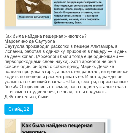
Как была найдена пещерная живопись?
Марселино де Саутуола
Саутуола производил раскопки в пещере Альтамира, в
Испании, работал в одиночку, приходил в пещеру — и день
за днем копал. (Археологи были тогда еще одиночками —
первопроходцами своей науки). Хотя археолог не был
совсем один: он брал с собой дочку, Марию. Девочке
полезна прогулка в горы, а пока отец работал, ей нравилось
ходить по пещере и рассматривать ее. И вот однажды он
услышал ее звонкий возглас: «Папа, смотри, нарисованные
быки!» Оторвавшись от земли, папа поднял усталые глаза
— и замер от удивления, не зная, что и подумать.
Действительно, быки.
Слайд 12