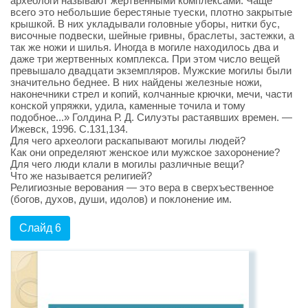
археологи называют жертвенными комплексами. Чаще
всего это небольшие берестяные туески, плотно закрытые
крышкой. В них укладывали головные уборы, нитки бус,
височные подвески, шейные гривны, браслеты, застежки, а
так же ножи и шилья. Иногда в могиле находилось два и
даже три жертвенных комплекса. При этом число вещей
превышало двадцати экземпляров. Мужские могилы были
значительно беднее. В них найдены железные ножи,
наконечники стрел и копий, колчанные крючки, мечи, части
конской упряжки, удила, каменные точила и тому
подобное...» Голдина Р. Д. Силуэты растаявших времен. —
Ижевск, 1996. С.131,134.
Для чего археологи раскапывают могилы людей?
Как они определяют женское или мужское захоронение?
Для чего люди клали в могилы различные вещи?
Что же называется религией?
Религиозные верования — это вера в сверхъественное
(богов, духов, души, идолов) и поклонение им.
Слайд 6