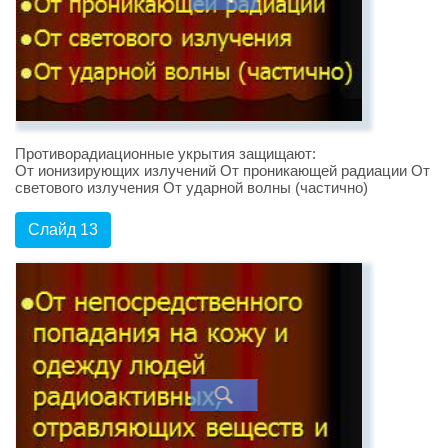
Противорадиационные укрытия защищают:
От ионизирующих излучений От проникающей радиации От
светового излучения От ударной волны (частично)
Слайд 13