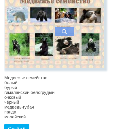
Медвежье семейство
белый
бурый
гималайский белогрудый
очковый
чёрный
медведь-губач
панда
малайский
Слайд 6