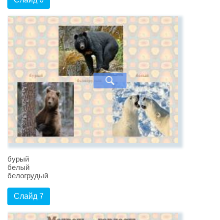
бурый
белый
белогрудый
Слайд 7