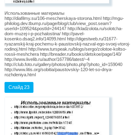
Использованные материалы
http://diafilmy.su/106-mescherskaya-storona.html http://mgu-
philolog.dev.tbump.ru/page/blog/club/view_post.seam?
userId=109524&postId=244147 http://kladzolota.ru/solotcha-
dom-muzej-i-p-pozhalostina/ http://pavel-
kosenko.dsaq2.info/14099.html http://digestweb.ru/31677-
ryazanskij-kraj-pochemu-k-paustovskij-nazval-ego-svoej-vtoroj-
rodinoj.html http://www.turspeak.ru/blogs/sergo/zolotoe-koltso-
rossii-meshchera http://breader.ru/books/detskoe/page/140/
http://www.livelib.ru/author/167786/latest/~4
http://club.foto.ru/gallery/photos/photo.php?photo_id=159040
http://www.litis.org/sobitia/paustovskiy-120-let-so-dnya-
rozhdeniya.html
Слайд 23