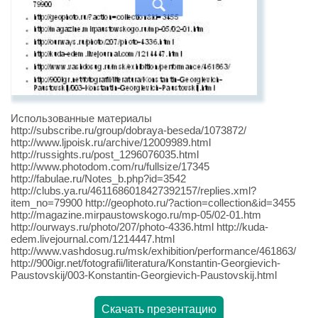
Использованные материалы
http://subscribe.ru/group/dobraya-beseda/1073872/
http://www.ljpoisk.ru/archive/12009989.html
http://russights.ru/post_1296076035.html
http://www.photodom.com/ru/fullsize/17345
http://fabulae.ru/Notes_b.php?id=3542
http://clubs.ya.ru/4611686018427392157/replies.xml?
item_no=79900 http://geophoto.ru/?action=collection&id=3455
http://magazine.mirpaustowskogo.ru/mp-05/02-01.htm
http://ourways.ru/photo/207/photo-4336.html http://kuda-
edem.livejournal.com/1214447.html
http://www.vashdosug.ru/msk/exhibition/performance/461863/
http://900igr.net/fotografii/literatura/Konstantin-Georgievich-
Paustovskij/003-Konstantin-Georgievich-Paustovskij.html
Скачать презентацию