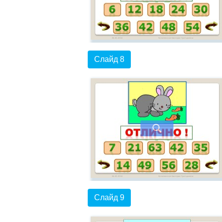
Слайд 8
Слайд 9