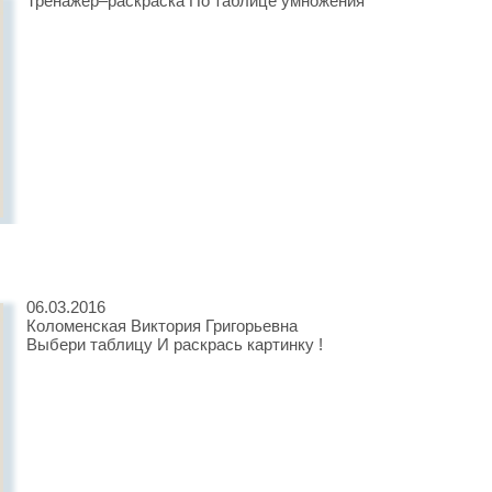
Тренажёр–раскраска По таблице умножения
06.03.2016
Коломенская Виктория Григорьевна
Выбери таблицу И раскрась картинку !