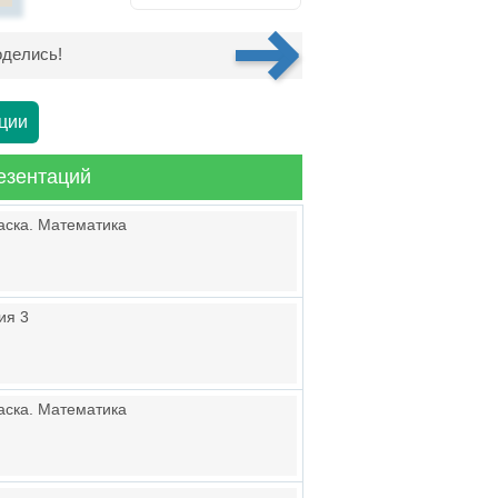
делись!
ции
езентаций
аска. Математика
ия 3
аска. Математика