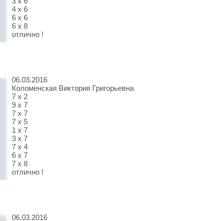
3 х 6
4 х 6
6 х 6
6 х 8
отлично !
06.03.2016
Коломенская Виктория Григорьевна
7 х 2
9 х 7
7 х 7
7 х 5
1 х 7
3 х 7
7 х 4
6 х 7
7 х 8
отлично !
06.03.2016