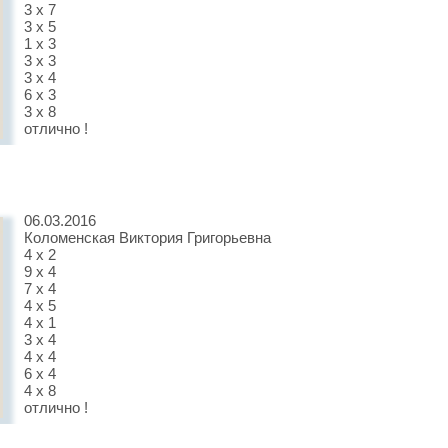
3 х 7
3 х 5
1 х 3
3 х 3
3 х 4
6 х 3
3 х 8
отлично !
06.03.2016
Коломенская Виктория Григорьевна
4 х 2
9 х 4
7 х 4
4 х 5
4 х 1
3 х 4
4 х 4
6 х 4
4 х 8
отлично !