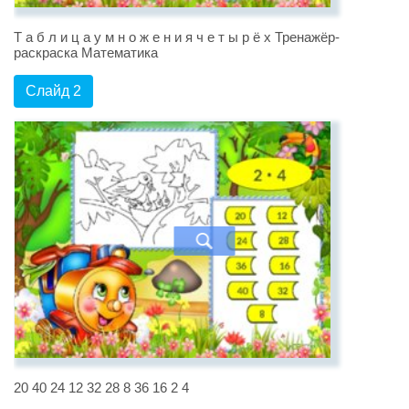
Т а б л и ц а у м н о ж е н и я ч е т ы р ё х Тренажёр-
раскраска Математика
Слайд 2
20 40 24 12 32 28 8 36 16 2 4