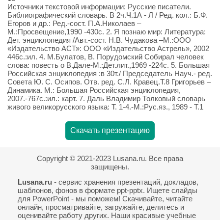
Источники текстовой информации: Русские писатели.
Библиографический словарь. В 2ч.Ч.1А - Л / Ред. кол.: Б.Ф.
Егоров и др.: Ред.-сост. П.А.Николаев –
М.:Просвещение,1990 -430с. 2. Я познаю мир: Литература:
Дет. энциклопедия /Авт.-сост. Н.В. Чудакова –М.:ООО
«Издательство АСТ»: ООО «Издательство Астрель», 2002
446с.:ил. 4. М.Булатов, В. Порудомский Собирал человек
слова: повесть о В.Дале-М.:Дет.лит.,1969 -224с. 5. Большая
Российская энциклопедия :в 30т./ Председатель Науч.- ред.
Совета Ю. С. Осипов. Отв. ред. С.Л. Кравец.Т.8 Григорьев –
Динамика. М.: Большая Российская энциклопедия,
2007.-767с.:ил.: карт. 7. Даль Владимир Толковый словарь
живого великорусского языка: Т. 1-4.-М.:Рус.яз., 1989 - Т.1
Скачать презентацию
Copyright © 2021-2023 Lusana.ru. Все права
защищены.
Lusana.ru
- сервис хранения презентаций, докладов,
шаблонов, фонов в формате ppt-pptx. Ищете слайды
для PowerPoint - мы поможем! Скачивайте, читайте
онлайн, просматривайте, загружайте, делитесь и
оценивайте работу других. Наши красивые учебные