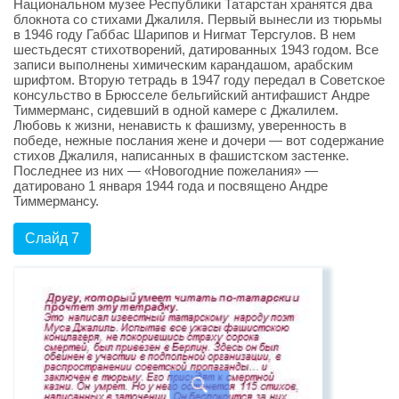
Национальном музее Республики Татарстан хранятся два
блокнота со стихами Джалиля. Первый вынесли из тюрьмы
в 1946 году Габбас Шарипов и Нигмат Терсгулов. В нем
шестьдесят стихотворений, датированных 1943 годом. Все
записи выполнены химическим карандашом, арабским
шрифтом. Вторую тетрадь в 1947 году передал в Советское
консульство в Брюсселе бельгийский антифашист Андре
Тиммерманс, сидевший в одной камере с Джалилем.
Любовь к жизни, ненависть к фашизму, уверенность в
победе, нежные послания жене и дочери — вот содержание
стихов Джалиля, написанных в фашистском застенке.
Последнее из них — «Новогодние пожелания» —
датировано 1 января 1944 года и посвящено Андре
Тиммермансу.
Слайд 7