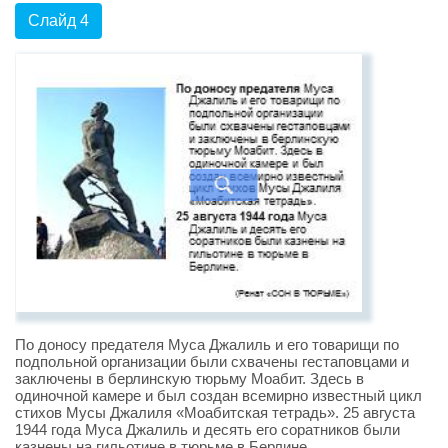
Слайд 4
По доносу предателя Муса Джалиль и его товарищи по
подпольной организации были схвачены гестаповцами и
заключены в берлинскую тюрьму Моабит. Здесь в
одиночной камере и был создан всемирно известный цикл
стихов Мусы Джалиля «Моабитская тетрадь». 25 августа
1944 года Муса Джалиль и десять его соратников были
казнены на гильотине в тюрьме в Берлине.