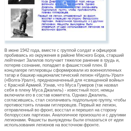
В июне 1942 года, вместе с группой солдат и офицеров
пробиваясь из окружения в районе Мясного Бора, старший
лейтенант Залилов получает тяжелое ранение в грудь и,
потеряв сознание, попадает в фашистский плен. В
концлагере гитлеровцы сформировали из военнопленных
татар и башкир националистический легион «Идель-Урал»
(«Волга-Урал»), предназначенный для «священной войны»
с Красной Армией. Узнав, что Муса Гумеров (так назвал
себя в плену Муса Джалиль) - известный поэт, немцы
включили его в состав комитета. Однако Джалиль,
согласившись, стал сколачивать подпольную группу, чтобы
противостоять планам гитлеровцев. Первый же легион,
отправленный во фронт, восстал и перешел на сторону
белорусских партизан. Аналогичное произошло и с другими
легионами. Фашисты вынуждены были отказаться от идеи
использования легионов на восточном фронте.