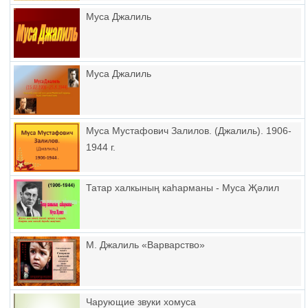
Муса Джалиль
Муса Джалиль
Муса Мустафович Залилов. (Джалиль). 1906-
1944 г.
Татар халкының каһарманы - Муса Җәлил
М. Джалиль «Варварство»
Чарующие звуки хомуса