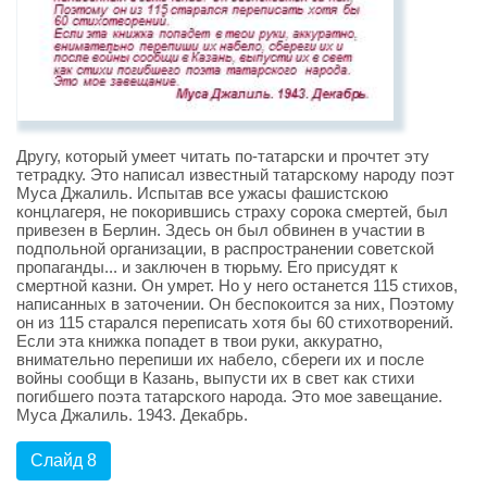
Другу, который умеет читать по-татарски и прочтет эту
тетрадку. Это написал известный татарскому народу поэт
Муса Джалиль. Испытав все ужасы фашистскою
концлагеря, не покорившись страху сорока смертей, был
привезен в Берлин. Здесь он был обвинен в участии в
подпольной организации, в распространении советской
пропаганды... и заключен в тюрьму. Его присудят к
смертной казни. Он умрет. Но у него останется 115 стихов,
написанных в заточении. Он беспокоится за них, Поэтому
он из 115 старался переписать хотя бы 60 стихотворений.
Если эта книжка попадет в твои руки, аккуратно,
внимательно перепиши их набело, сбереги их и после
войны сообщи в Казань, выпусти их в свет как стихи
погибшего поэта татарского народа. Это мое завещание.
Муса Джалиль. 1943. Декабрь.
Слайд 8