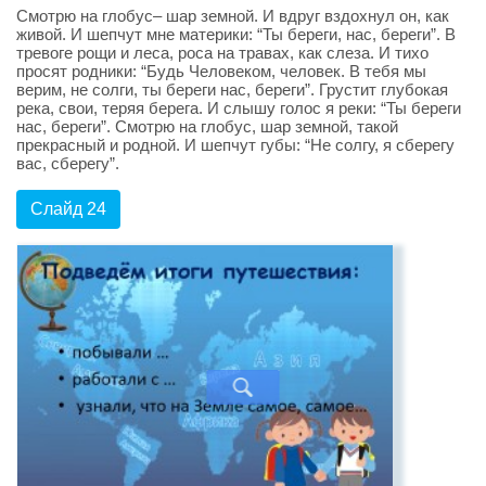
Смотрю на глобус– шар земной. И вдруг вздохнул он, как
живой. И шепчут мне материки: “Ты береги, нас, береги”. В
тревоге рощи и леса, роса на травах, как слеза. И тихо
просят родники: “Будь Человеком, человек. В тебя мы
верим, не солги, ты береги нас, береги”. Грустит глубокая
река, свои, теряя берега. И слышу голос я реки: “Ты береги
нас, береги”. Смотрю на глобус, шар земной, такой
прекрасный и родной. И шепчут губы: “Не солгу, я сберегу
вас, сберегу”.
Слайд 24