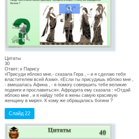
Цитаты
30
Ответ: к Парису
«Присуди яблоко мне,- сказала Гера , – и я сделаю тебя
властителем всей Азии». «Если ты присудишь яблоко мне ,
- вмешалась Афина , - я помогу совершить тебе великие
подвиги и прославиться». Афродита ему сказала : «Отдай
яблоко мне , и я найду тебе в жены самую красивую
женщину в мире». К кому же обращались богини ?
Слайд 22