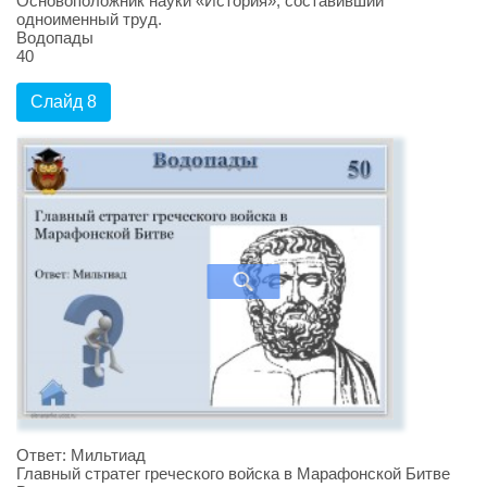
Основоположник науки «История», составивший
одноименный труд.
Водопады
40
Слайд 8
Ответ: Мильтиад
Главный стратег греческого войска в Марафонской Битве