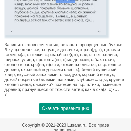
Запишите словосочетания, вставьте пропущенные буквы:
Л.ку.щ.е девоч.ки, т.нцу.щ.е девоч.ки, х.р.во(д, т), цв.т.вая
га(мм, м)а, оттенки, с.р.ват.й сне(г, к), пада.т нет.р.пливо,
широк.я улица, протопта(нн, н)ые доро.ки, с.бака ст.ит,
словно в раст.ря(нн, н)ости, отживш.е листья, ос.р.тевш.е
дерево, скр.пящ.й под н.гами сне(г, к), белый пушистый
к.вер, вкус.ный зап.х зимн.го воздуха, м.розн.й воздух,
дома? покрытые белыми шапками, глубок.е сл.ды, крупн.е
хлопья снега; сн.жинки? похожие на п.р.ш.тики, т.мне.щ.е
д.ревья; пр.гнувш.еся от тяж.сти ветви; как в ска(з, с)к.. .
7
Скачать презентацию
Copyright © 2021-2023 Lusana.ru. Все права
защищены.