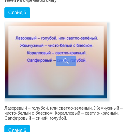
теней на сиреневом снегу”.
Слайд 5
Лазоревый – голубой, или светло-зелёный. Жемчужный –
чисто-белый с блеском. Коралловый – светло-красный.
Сапфировый – синий, голубой.
Слайд 6