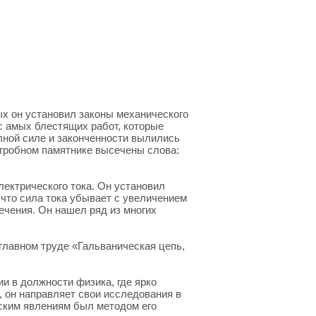
х он установил законы механического
с амых блестящих работ, которые
олной силе и законченности вылились
адгробном памятнике высечены слова:
ектрического тока. Он установил
 что сила тока убывает с увеличением
ечения. Он нашел ряд из многих
главном труде «Гальваническая цепь,
ии в должности физика, где ярко
, он направляет свои исследования в
еским явлениям был методом его