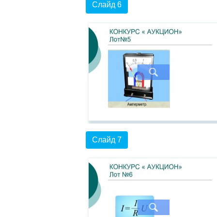
Слайд 6
Слайд 7