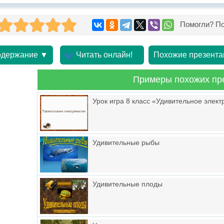
Помогли? По
держание ▼
Читать онлайн!
Похожие презента
Примеры похожих пр
Урок игра 8 класс «Удивительное элект
Удивительные рыбы
Удивительные плоды