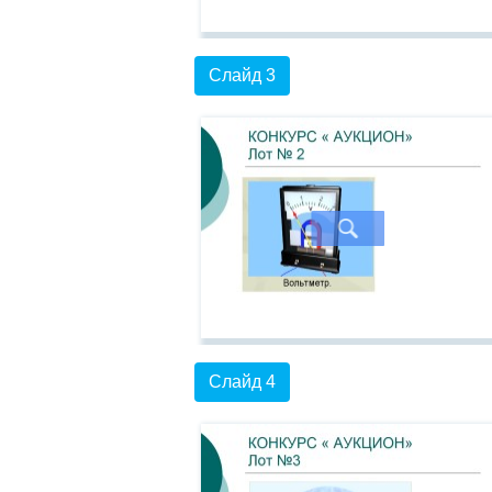
Слайд 3
Слайд 4