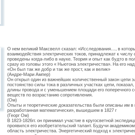
О нем великий Максвелл сказал: «Исследования…, в которы
взаимодействия электрических токов, принадлежат к числу 
проведены когда-либо в науке. Теория и опыт как будто в п
сразу из головы этого « Ньютона электричества». На его н
«Он был так же добр и так же прост, как и велик»
(Андре-Мари Ампер)
Он открыл один из важнейших количественный закон цепи эл
постоянство силы тока в различных участках цепи, показал,
длины провода и с уменьшением площади его поперечного с
веществ по возрастанию сопротивления.
(Ом)
Опыты и теоретические доказательства были описаны им в 
разработанная математически», вышедшем в 1827 г
(Георг Ом)
В 1823-1826гг. он принимал участие в кругосветной экспедиц
проявился его изобретательский талант. Будучи академиком
область электричества. Энергетический подход к электрич