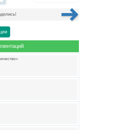
делись!
ции
езентаций
ричество»