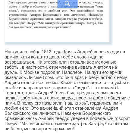
Наступила война 1812 года. Князь Андрей вновь уходит в
армию, хотя когда-то давал себе слово туда не
возвращаться. На второй план отошли все мелочные
заботы, в частности, стремление вызвать Анатоля на
дуэль. К Москве подходил Наполеон. На пути его армии
оказались Лысые Горы. Это был враг, и безучастно к нему
Андрей относиться не мог. Князь отказывается от службы в
штабе и направляется служить в "ряды". По словам Л.
Толстого, князь Андрей "весь был предан делам своего
полка", заботился о своих людях, прост и добр в общении с
ними. В полку его называли "наш князь", гордились им и
любили его. Это важнейший этап становления Андрея
Болконского как личности. Накануне Бородинского
сражения князь Андрей твердо уверен в победе. Он говорит
Пьеру: "Мы выиграем сражение завтра. Завтра, что бы там
ни было, мы выиграем сражение!"