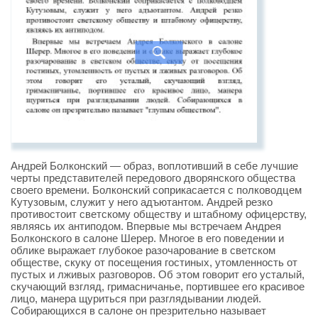
Андрей Болконский — образ, воплотивший в себе лучшие
черты представителей передового дворянского общества
своего времени. Болконский соприкасается с полководцем
Кутузовым, служит у него адъютантом. Андрей резко
противостоит светскому обществу и штабному офицерству,
являясь их антиподом. Впервые мы встречаем Андрея
Болконского в салоне Шерер. Многое в его поведении и
облике выражает глубокое разочарование в светском
обществе, скуку от посещения гостиных, утомленность от
пустых и лживых разговоров. Об этом говорит его усталый,
скучающий взгляд, гримасничанье, портившее его красивое
лицо, манера щуриться при разглядывании людей.
Собирающихся в салоне он презрительно называет