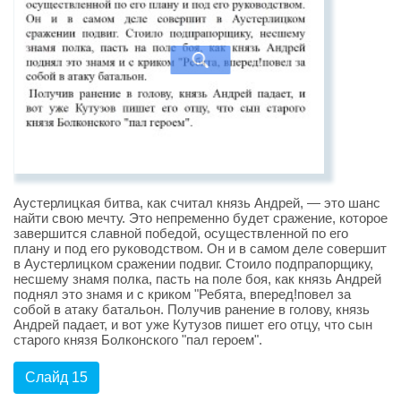
Аустерлицкая битва, как считал князь Андрей, — это шанс
найти свою мечту. Это непременно будет сражение, которое
завершится славной победой, осуществленной по его
плану и под его руководством. Он и в самом деле совершит
в Аустерлицком сражении подвиг. Стоило подпрапорщику,
несшему знамя полка, пасть на поле боя, как князь Андрей
поднял это знамя и с криком "Ребята, вперед!повел за
собой в атаку батальон. Получив ранение в голову, князь
Андрей падает, и вот уже Кутузов пишет его отцу, что сын
старого князя Болконского "пал героем".
Слайд 15