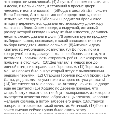
что подожгли мальчишки!.. (4)И пусть бы огнем схватились
и доска, и целый класс, и стоявший в проеме двери
человек, и вся эта школа!... (5)Когда в шестой «Б» пришел
Воля Горелов, Антипка не мог себе представить, какое
испытание его ждет. (6)Волькины родители брали мясо
птицы у деревенских, сдавали его знакомому директору
магазина в ближайшем городе, а выручкой, истинный
размер которой никогда никому не был известен, делились
нехотя, словно давали в долг. (7)Гореловы кур на продажу
выбирали важно, осознавая, в какой зависимости от их
выбора находятся многие сельчане. (8)Антипке и деду
хватало их небольшого хозяйства. (9) До поры, пока в
конце учебного года завуч школы не объявила о том, что
летом есть возможность отправить ребят на экскурсию за
полцены в столицу… (10)Дед увязал в мешок все до
единой птицы и отправился к Гореловым. (11)Первым из
мешка напоказ был вынут старый петух с вылинявшими
редкими перьями. (12) Старший Горелов поднял брови: (13)-
Да ты, дед, выжил из ума такого старого петуха держать!
(14)Вот снесет он мне спорышка-Антипку, нечисти на дворе
еще не хватало! (15) Ходило по деревне поверье, что
старый петух может снести яйцо – «спорышок», из которого
выведется нечистая сила, обратится цыпленком, исполнит
желания хозяина, а потом заберет его душу. (16)Старухи
говорили, что зовется такой нечистик Антипкой. (17)Понять,
зачем именно сейчас нужно было ожить этому