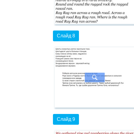
Слайд 8
Слайд 9