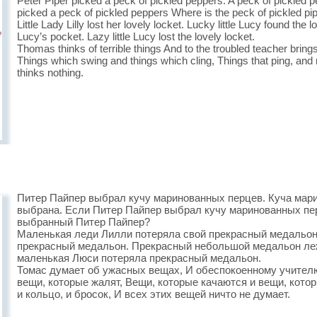
Peter Piper picked a peck of pickled peppers. A peck of pickled p
picked a peck of pickled peppers Where is the peck of pickled pi
Little Lady Lilly lost her lovely locket. Lucky little Lucy found the lo
Lucy’s pocket. Lazy little Lucy lost the lovely locket.
Thomas thinks of terrible things And to the troubled teacher brings
Things which swing and things which cling, Things that ping, and ri
thinks nothing.
Питер Пайпер выбрал кучу маринованных перцев. Куча мар
выбрана. Если Питер Пайпер выбрал кучу маринованных пер
выбранный Питер Пайпер?
Маленькая леди Лилли потеряла свой прекрасный медальон
прекрасный медальон. Прекрасный небольшой медальон леж
маленькая Люси потеряла прекрасный медальон.
Томас думает об ужасных вещах, И обеспокоенному учителю
вещи, которые жалят, Вещи, которые качаются и вещи, кото
и кольцо, и бросок, И всех этих вещей ничто не думает.