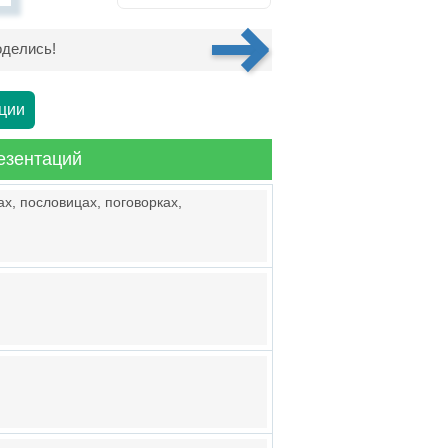
делись!
ции
езентаций
ах, пословицах, поговорках,