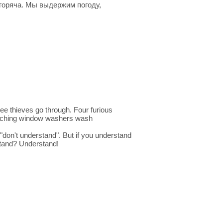
а горяча. Мы выдержим погоду,
ee thieves go through. Four furious
watching window washers wash
"don't understand". But if you understand
stand? Understand!