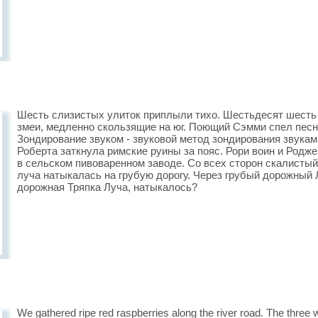
Шесть слизистых улиток приплыли тихо. Шестьдесят шесть 
змеи, медленно скользящие на юг. Поющий Сэмми спел песн
Зондирование звуком - звуковой метод зондирования звукам
Роберта заткнула римские руины за пояс. Рори воин и Родже
в сельском пивоваренном заводе. Со всех сторон скалисты
луча натыкалась на грубую дорогу. Через грубый дорожный Л
дорожная Тряпка Луча, натыкалось?
We gathered ripe red raspberries along the river road. The three w