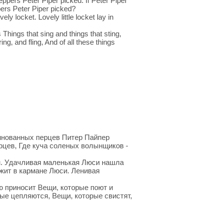
eppers Peter Piper picked. If Peter Piper
pers Peter Piper picked?
vely locket. Lovely little locket lay in
 Things that sing and things that sting,
ng, and fling, And of all these things
инованных перцев Питер Пайпер
цев, Где куча соленых волынщиков -
. Удачливая маленькая Люси нашла
ит в кармане Люси. Ленивая
 приносит Вещи, которые поют и
рые цепляются, Вещи, которые свистят,