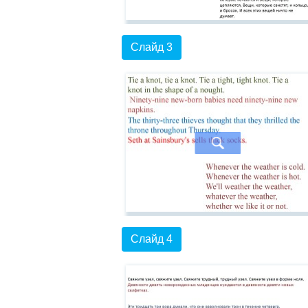
Слайд 3
Слайд 4