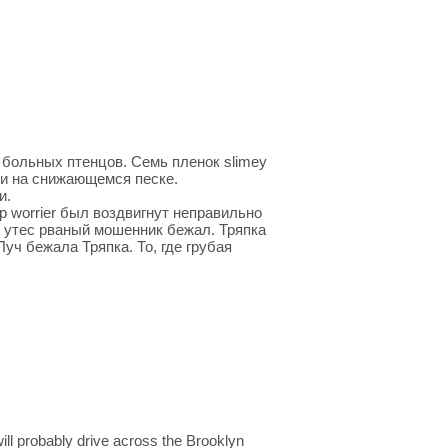
больных птенцов. Семь пленок slimey
и на снижающемся песке.
и.
р worrier был воздвигнут неправильно
й утес рваный мошенник бежал. Тряпка
уч бежала Тряпка. То, где грубая
ill probably drive across the Brooklyn