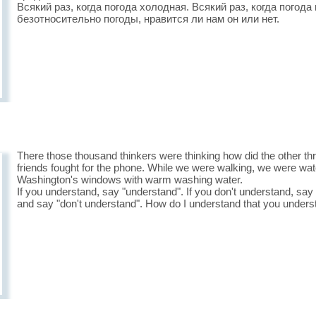
Всякий раз, когда погода холодная. Всякий раз, когда погод
безотносительно погоды, нравится ли нам он или нет.
There those thousand thinkers were thinking how did the other thr
friends fought for the phone. While we were walking, we were 
Washington's windows with warm washing water.
If you understand, say "understand". If you don't understand, say 
and say "don't understand". How do I understand that you under