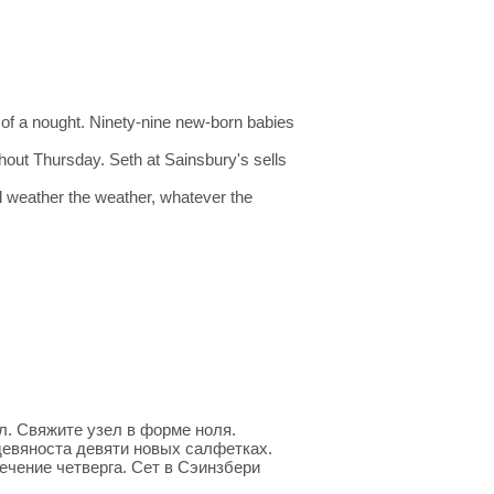
ape of a nought. Ninety-nine new-born babies
ughout Thursday. Seth at Sainsbury's sells
l weather the weather, whatever the
л. Свяжите узел в форме ноля.
евяноста девяти новых салфетках.
течение четверга. Сет в Сэинзбери