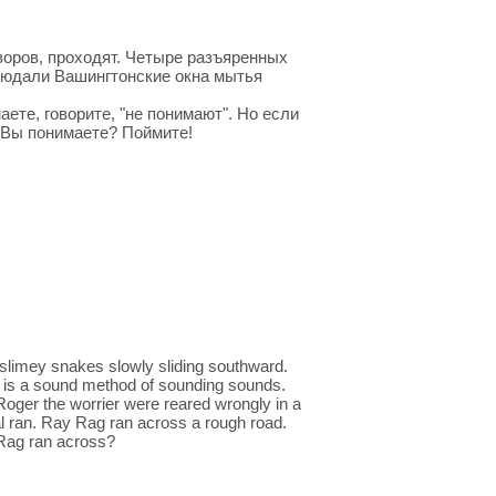
воров, проходят. Четыре разъяренных
блюдали Вашингтонские окна мытья
ете, говорите, "не понимают". Но если
о Вы понимаете? Поймите!
k slimey snakes slowly sliding southward.
is a sound method of sounding sounds.
oger the worrier were reared wrongly in a
l ran. Ray Rag ran across a rough road.
Rag ran across?