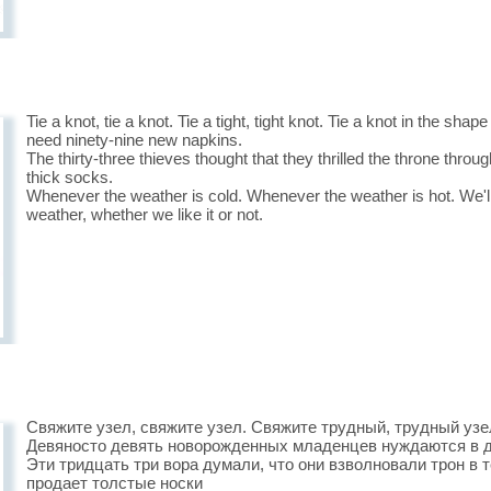
Tie a knot, tie a knot. Tie a tight, tight knot. Tie a knot in the sh
need ninety-nine new napkins.
The thirty-three thieves thought that they thrilled the throne thro
thick socks.
Whenever the weather is cold. Whenever the weather is hot. We'l
weather, whether we like it or not.
Свяжите узел, свяжите узел. Свяжите трудный, трудный узе
Девяносто девять новорожденных младенцев нуждаются в д
Эти тридцать три вора думали, что они взволновали трон в 
продает толстые носки