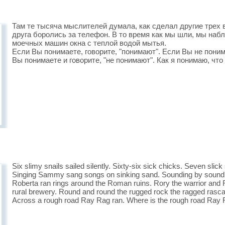
Там те тысяча мыслителей думала, как сделал другие трех 
друга боролись за телефон. В то время как мы шли, мы на
моечных машин окна с теплой водой мытья.
Если Вы понимаете, говорите, "понимают". Если Вы не понима
Вы понимаете и говорите, "не понимают". Как я понимаю, чт
Six slimy snails sailed silently. Sixty-six sick chicks. Seven slic
Singing Sammy sang songs on sinking sand. Sounding by sound 
Roberta ran rings around the Roman ruins. Rory the warrior and R
rural brewery. Round and round the rugged rock the ragged rasca
Across a rough road Ray Rag ran. Where is the rough road Ray 