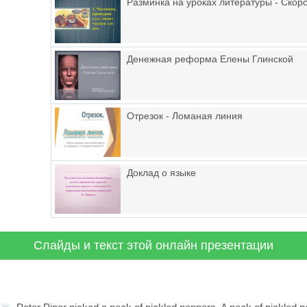
Разминка на уроках литературы - Скор
Денежная реформа Елены Глинской
Отрезок - Ломаная линия
Доклад о языке
Слайды и текст этой онлайн презентации