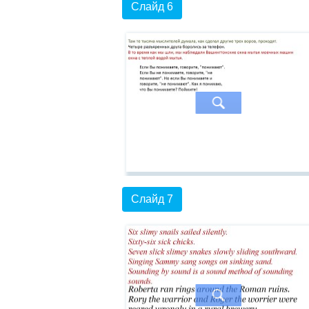
Слайд 6
Слайд 7