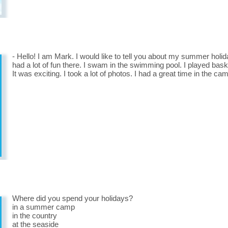
- Hello! I am Mark. I would like to tell you about my summer holid
had a lot of fun there. I swam in the swimming pool. I played baske
It was exciting. I took a lot of photos. I had a great time in the 
Where did you spend your holidays?
in a summer camp
in the country
at the seaside