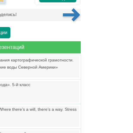
делись!
ции
езентаций
вания картографической грамотности.
нние воды Северной Америки»
ода». 5-й класс
re there’s a will, there’s a way. Stress