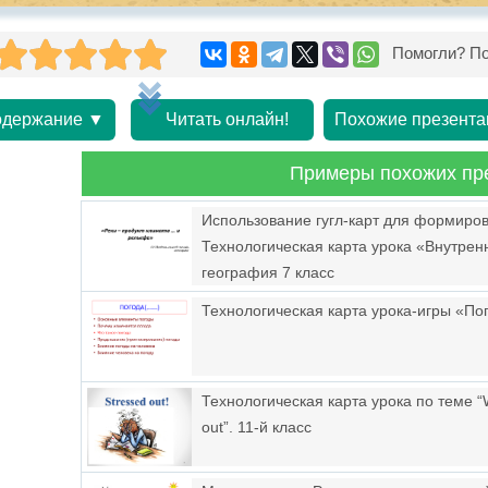
Помогли? По
держание ▼
Читать онлайн!
Похожие презента
Примеры похожих пр
Использование гугл-карт для формиро
Технологическая карта урока «Внутре
география 7 класс
Технологическая карта урока-игры «Пог
Технологическая карта урока по теме “Whe
out”. 11-й класс