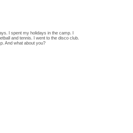
ays. I spent my holidays in the camp. I
tball and tennis. I went to the disco club.
camp. And what about you?